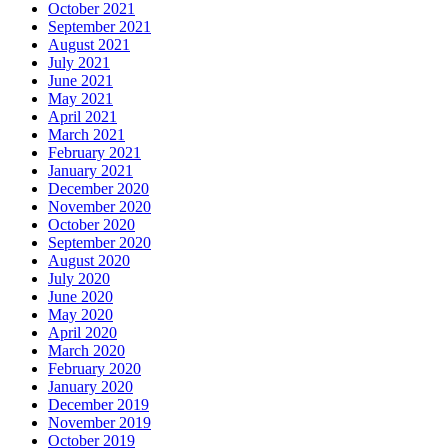
October 2021
September 2021
August 2021
July 2021
June 2021
May 2021
April 2021
March 2021
February 2021
January 2021
December 2020
November 2020
October 2020
September 2020
August 2020
July 2020
June 2020
May 2020
April 2020
March 2020
February 2020
January 2020
December 2019
November 2019
October 2019