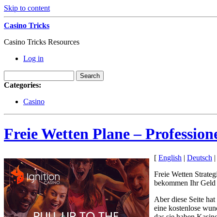
Skip to content
Casino Tricks
Casino Tricks Resources
Log in
Categories:
Casino
Freie Wetten Plane – Professione
[
English
|
Deutsch
Freie Wetten Strateg
bekommen Ihr Geld w
Aber diese Seite hat
eine kostenlose wun
das sie haben Kasinos