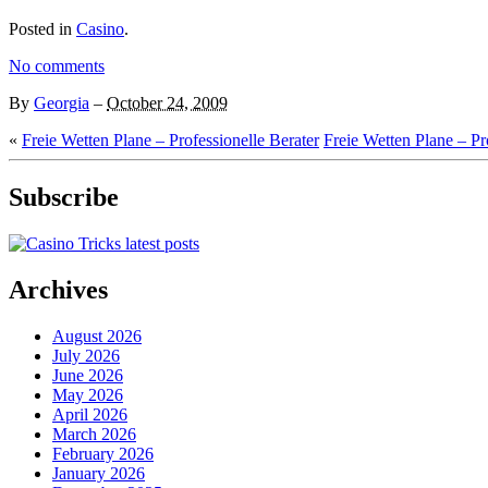
Posted in
Casino
.
No comments
By
Georgia
–
October 24, 2009
«
Freie Wetten Plane – Professionelle Berater
Freie Wetten Plane – Pr
Subscribe
Archives
August 2026
July 2026
June 2026
May 2026
April 2026
March 2026
February 2026
January 2026