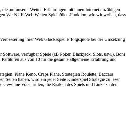
e, die auf unserer Wetten Erfahrungen mit ihnen Internet unzähligen
gen Wir NUR Web Wetten Spielhöllen-Funktion, wie wir wollen, dass
 Verbesserung ihrer Web Glücksspiel Erfolgsquote bei der Umsetzung
er Software, verfügbar Spiele (zB Poker, Blackjack, Slots, usw.), Boni
Partituren aus von 10 für die gesamte allgemeine Erfahrung und
tegien, Pläne Keno, Craps Pläne, Strategien Roulette, Baccara
 Seiten haben, wird ein jeder Seite Kinderspiel Strategie zu lesen
e Gewinne Vorschriften, die Risiken des Spiels und Links zu den