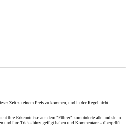
dieser Zeit zu einem Preis zu kommen, und in der Regel nicht
cht ihre Erkenntnisse aus dem "Führer" kombinierte alle und sie in
gen und ihre Tricks hinzugefügt haben und Kommentare – überprüft